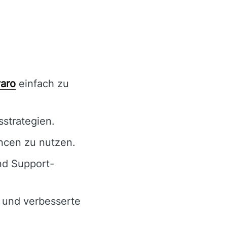
varo
einfach zu
strategien.
ncen zu nutzen.
nd Support-
 und verbesserte