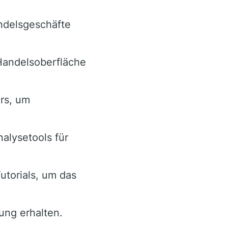
ndelsgeschäfte
 Handelsoberfläche
rs, um
nalysetools für
torials, um das
ung erhalten.