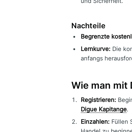
und Sicherheit.
Nachteile
Begrenzte kostenl
Lernkurve:
Die ko
anfangs herausfor
Wie man mit 
Registrieren:
Begin
Digue Kapitange
.
Einzahlen:
Füllen 
Handel zu beginn