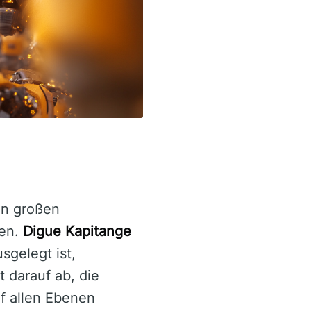
en großen
ben.
Digue Kapitange
sgelegt ist,
t darauf ab, die
f allen Ebenen