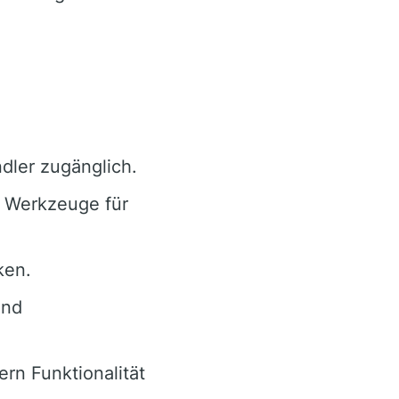
dler zugänglich.
 Werkzeuge für
ken.
und
n Funktionalität