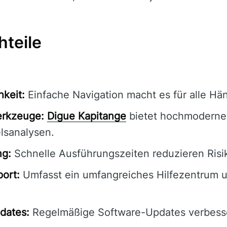
hteile
hkeit:
Einfache Navigation macht es für alle Hän
erkzeuge:
Digue Kapitange
bietet hochmoderne
lsanalysen.
ng:
Schnelle Ausführungszeiten reduzieren Risi
ort:
Umfasst ein umfangreiches Hilfezentrum 
dates:
Regelmäßige Software-Updates verbesser