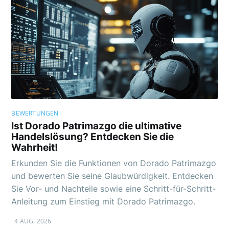
BEWERTUNGEN
Ist Dorado Patrimazgo die ultimative
Handelslösung? Entdecken Sie die
Wahrheit!
Erkunden Sie die Funktionen von Dorado Patrimazgo
und bewerten Sie seine Glaubwürdigkeit. Entdecken
Sie Vor- und Nachteile sowie eine Schritt-für-Schritt-
Anleitung zum Einstieg mit Dorado Patrimazgo.
4 AUG. 2026