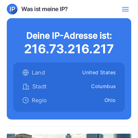
Was ist meine IP?
Deine IP-Adresse ist:
216.73.216.217
Land
United States
Stadt
Columbus
Regio
Ohio