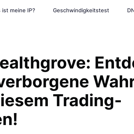
 ist meine IP?
Geschwindigkeitstest
DN
ealthgrove: Ent
 verborgene Wahr
diesem Trading-
en!