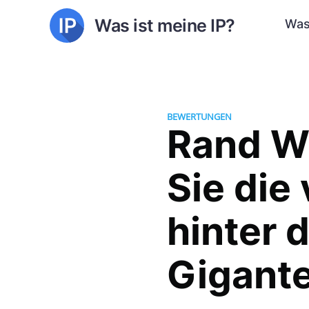
Was ist meine IP?
Was
BEWERTUNGEN
Rand W
Sie die
hinter 
Gigant