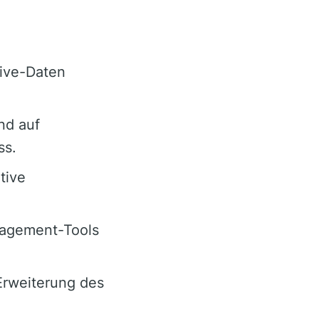
Live-Daten
nd auf
ss.
tive
anagement-Tools
Erweiterung des