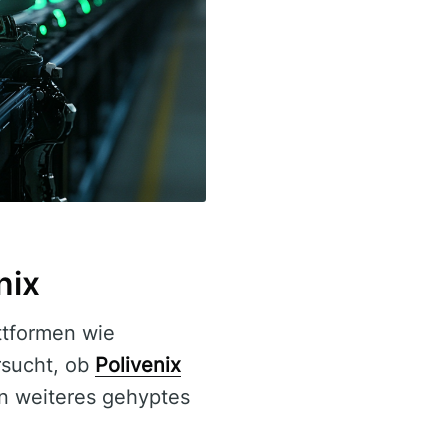
nix
ttformen wie
rsucht, ob
Polivenix
in weiteres gehyptes