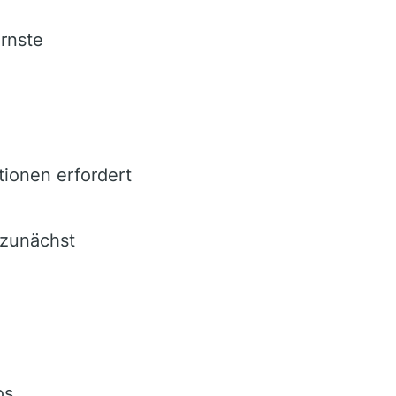
rnste
ionen erfordert
zunächst
os.