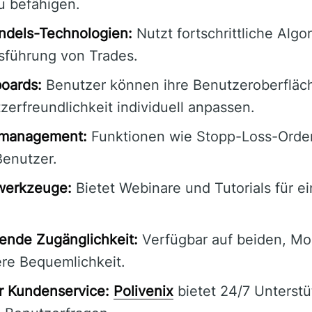
u befähigen.
ndels-Technologien:
Nutzt fortschrittliche Algo
sführung von Trades.
oards:
Benutzer können ihre Benutzeroberfläch
erfreundlichkeit individuell anpassen.
komanagement:
Funktionen wie Stopp-Loss-Order
Benutzer.
werkzeuge:
Bietet Webinare und Tutorials für ei
fende Zugänglichkeit:
Verfügbar auf beiden, Mo
ere Bequemlichkeit.
r Kundenservice:
Polivenix
bietet 24/7 Unterstü