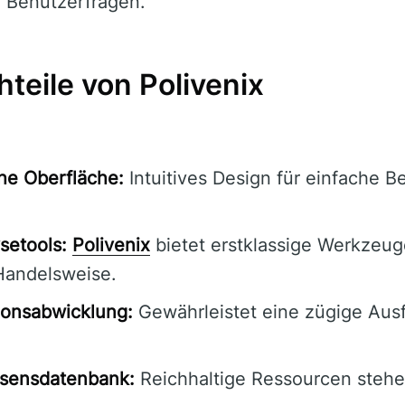
 Benutzerfragen.
teile von Polivenix
he Oberfläche:
Intuitives Design für einfache B
setools:
Polivenix
bietet erstklassige Werkzeug
Handelsweise.
ionsabwicklung:
Gewährleistet eine zügige Aus
sensdatenbank:
Reichhaltige Ressourcen stehen