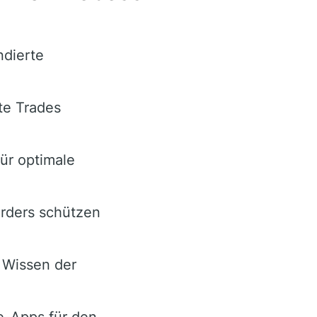
ndierte
te Trades
ür optimale
rders schützen
 Wissen der
e-Apps für den