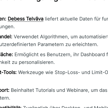
en:
Debess Telvāva
liefert aktuelle Daten für fu
ungen.
andel:
Verwendet Algorithmen, um automatisier
utzerdefinierten Parametern zu erleichtern.
läche:
Ermöglicht es Benutzern, ihr Dashboard f
keit zu personalisieren.
-Tools:
Werkzeuge wie Stop-Loss- und Limit-O
ort:
Beinhaltet Tutorials und Webinare, um das
tern.
tibilität:
Zugänglich über Desktop- und Mobil