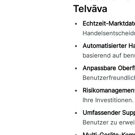
Telvāva
Echtzeit-Marktdat
Handelsentscheid
Automatisierter H
basierend auf ben
Anpassbare Oberf
Benutzerfreundlich
Risikomanagement
Ihre Investitionen.
Umfassender Supp
Benutzer zu erwei
Multi-Geräte-Kompa