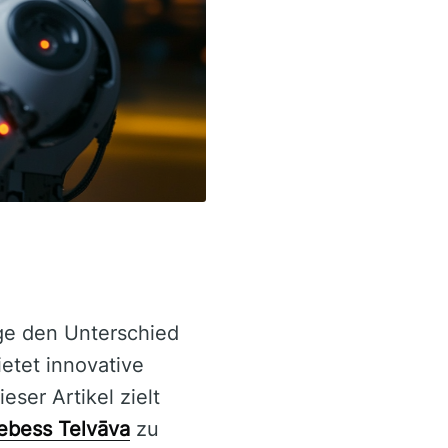
ge den Unterschied
etet innovative
ser Artikel zielt
ebess Telvāva
zu