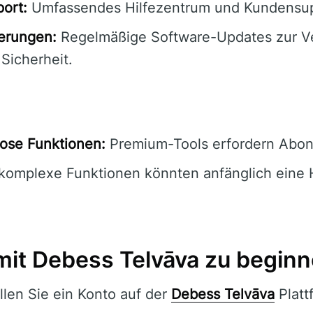
ort:
Umfassendes Hilfezentrum und Kundensup
ierungen:
Regelmäßige Software-Updates zur V
 Sicherheit.
ose Funktionen:
Premium-Tools erfordern Abo
komplexe Funktionen könnten anfänglich eine
 mit Debess Telvāva zu begin
llen Sie ein Konto auf der
Debess Telvāva
Platt