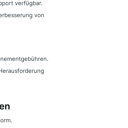
port verfügbar.
erbesserung von
nnementgebühren.
 Herausforderung
nen
form.