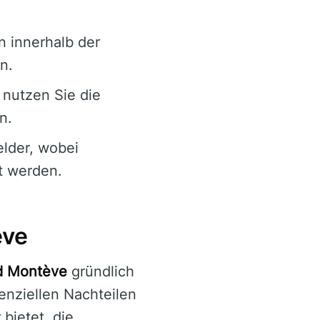
n innerhalb der
n.
 nutzen Sie die
n.
lder, wobei
t werden.
ève
d Montève
gründlich
enziellen Nachteilen
bietet, die