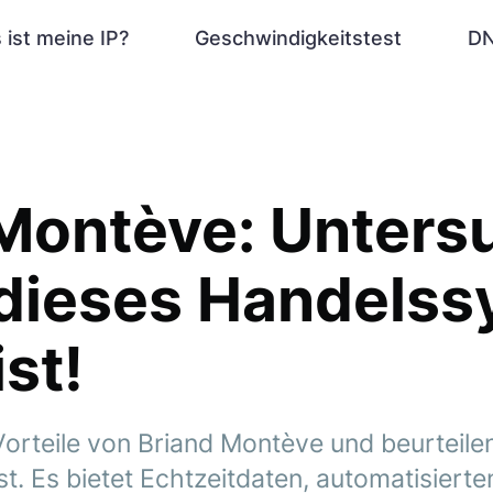
 ist meine IP?
Geschwindigkeitstest
DN
 Montève: Unters
 dieses Handels
ist!
orteile von Briand Montève und beurteilen
t. Es bietet Echtzeitdaten, automatisiert