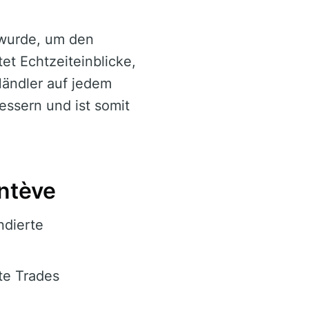
t wurde, um den
et Echtzeiteinblicke,
Händler auf jedem
essern und ist somit
ntève
ndierte
te Trades