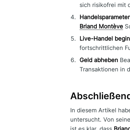
sich risikofrei mi
Handelsparameter
Briand Montève
Sc
Live-Handel begi
fortschrittlichen 
Geld abheben
Bean
Transaktionen in 
Abschließen
In diesem Artikel ha
untersucht. Von seine
ist es klar, dass
Brian