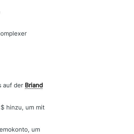
n
komplexer
s auf der
Briand
$ hinzu, um mit
Demokonto, um