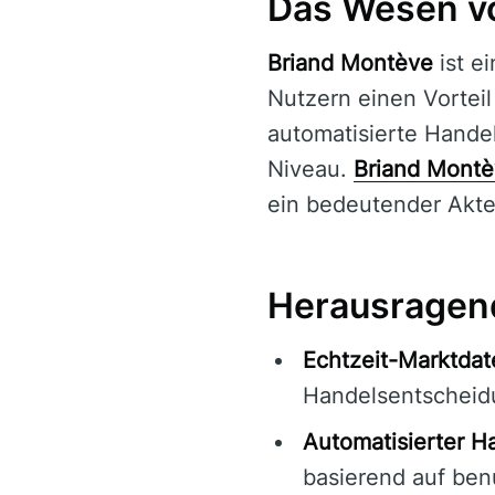
Das Wesen v
Briand Montève
ist e
Nutzern einen Vorteil
automatisierte Hande
Niveau.
Briand Mont
ein bedeutender Akte
Herausragend
Echtzeit-Marktdat
Handelsentscheid
Automatisierter H
basierend auf ben