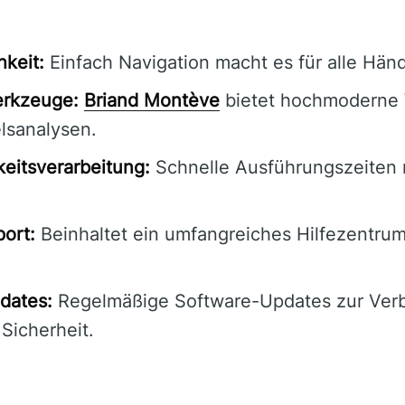
hkeit:
Einfach Navigation macht es für alle Händ
erkzeuge:
Briand Montève
bietet hochmoderne 
lsanalysen.
eitsverarbeitung:
Schnelle Ausführungszeiten 
ort:
Beinhaltet ein umfangreiches Hilfezentru
dates:
Regelmäßige Software-Updates zur Ver
 Sicherheit.