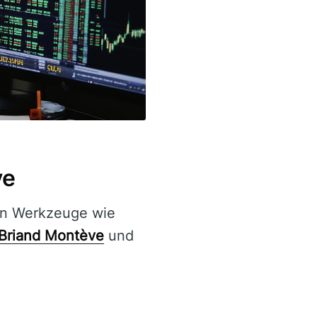
ve
len Werkzeuge wie
Briand Montève
und