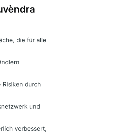
guvèndra
che, die für alle
Händlern
e Risiken durch
gsnetzwerk und
lich verbessert,