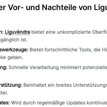
r Vor- und Nachteile von Li
h:
Liguvèndra
bietet eine unkomplizierte Oberflä
änglich ist.
lswerkzeuge:
Bietet fortschrittliche Tools, die 
cke geben.
ng:
Schnelle Verarbeitung minimiert potenziell
stützung:
Beinhaltet ein breites Unterstützun
ttel.
tes:
Wird durch regelmäßige Updates kontinuier