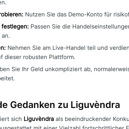
en.
obieren:
Nutzen Sie das Demo-Konto für risiko
festlegen:
Passen Sie die Handelseinstellunge
 an.
en:
Nehmen Sie am Live-Handel teil und verdie
f dieser robusten Plattform.
en Sie Ihr Geld unkompliziert ab, normalerwei
eitet.
de Gedanken zu Liguvèndra
iert sich
Liguvèndra
als beeindruckender Konku
usgestattet mit einer Vielzahl fortschrittlicher