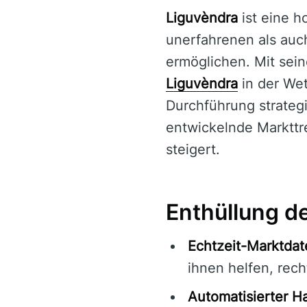
Liguvèndra
ist eine h
unerfahrenen als auc
ermöglichen. Mit sei
Liguvèndra
in der Wet
Durchführung strategi
entwickelnde Markttre
steigert.
Enthüllung d
Echtzeit-Marktdat
ihnen helfen, rech
Automatisierter H