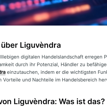
k über Liguvèndra
lllebigen digitalen Handelslandschaft erregen 
keit durch ihr Potenzial, Händler zu befähigen.
dra
einzutauchen, indem er die wichtigsten Fun
n Vorteile und Nachteile im Handelsbereich her
von Liguvèndra: Was ist das?