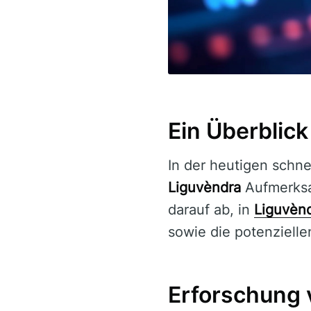
Ein Überblic
In der heutigen schne
Liguvèndra
Aufmerksam
darauf ab, in
Liguvèn
sowie die potenzielle
Erforschung 