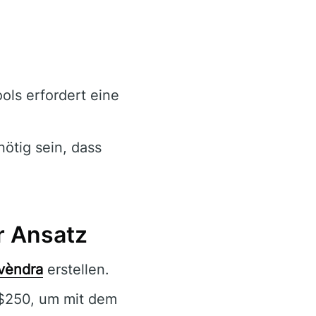
ools erfordert eine
ötig sein, dass
r Ansatz
vèndra
erstellen.
 $250, um mit dem