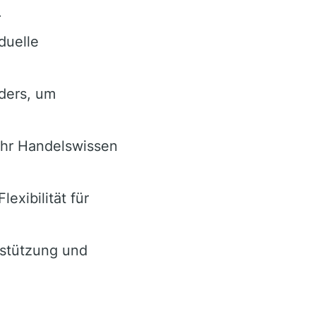
.
duelle
ders, um
ihr Handelswissen
exibilität für
rstützung und