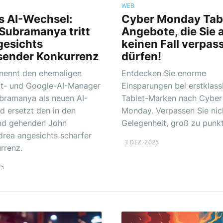
WEB
s AI-Wechsel:
Cyber Monday Tab
Subramanya tritt
Angebote, die Sie 
gesichts
keinen Fall verpas
ender Konkurrenz
dürfen!
nennt den ehemaligen
Entdecken Sie enorme
ft- und Google-AI-Manager
Einsparungen bei erstklass
bramanya als neuen AI-
Tablet-Marken nach Cyber
nd ersetzt den in den
Monday. Verpassen Sie nic
nd gehenden John
Gelegenheit, groß zu punk
rea angesichts scharfer
3 DEZ. 2025
rrenz.
25