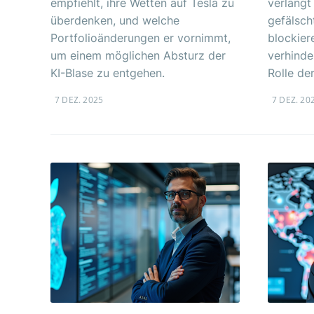
empfiehlt, ihre Wetten auf Tesla zu
verlangt
überdenken, und welche
gefälsch
Portfolioänderungen er vornimmt,
blockier
um einem möglichen Absturz der
verhinde
KI-Blase zu entgehen.
Rolle de
7 DEZ. 2025
7 DEZ. 20