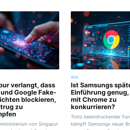
WEB
pur verlangt, dass
Ist Samsungs spät
 und Google Fake-
Einführung genug,
ichten blockieren,
mit Chrome zu
trug zu
konkurrieren?
mpfen
Trotz beeindruckender Fun
nministerium von Singapur
kämpft Samsungs neuer B