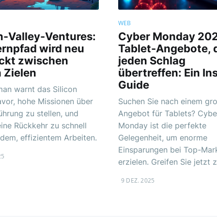
WEB
n-Valley-Ventures:
Cyber Monday 20
ernpfad wird neu
Tablet-Angebote, 
ckt zwischen
jeden Schlag
 Zielen
übertreffen: Ein In
Guide
an warnt das Silicon
avor, hohe Missionen über
Suchen Sie nach einem gro
ührung zu stellen, und
Angebot für Tablets? Cybe
eine Rückkehr zu schnell
Monday ist die perfekte
em, effizientem Arbeiten.
Gelegenheit, um enorme
Einsparungen bei Top-Mar
25
erzielen. Greifen Sie jetzt z
9 DEZ. 2025