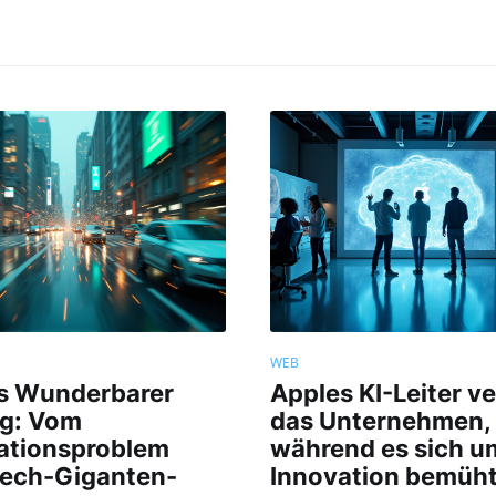
WEB
ds Wunderbarer
Apples KI-Leiter ve
g: Vom
das Unternehmen,
ationsproblem
während es sich u
ech-Giganten-
Innovation bemüh