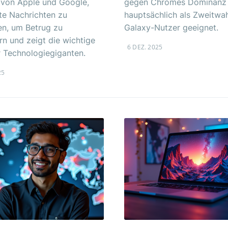
 von Apple und Google,
gegen Chromes Dominanz 
te Nachrichten zu
hauptsächlich als Zweitwah
en, um Betrug zu
Galaxy-Nutzer geeignet.
rn und zeigt die wichtige
6 DEZ. 2025
r Technologiegiganten.
25