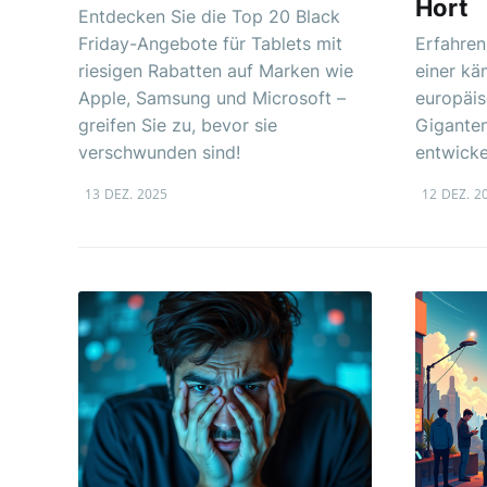
Hort
Entdecken Sie die Top 20 Black
Friday-Angebote für Tablets mit
Erfahren
riesigen Rabatten auf Marken wie
einer k
Apple, Samsung und Microsoft –
europäis
greifen Sie zu, bevor sie
Gigante
verschwunden sind!
entwicke
13 DEZ. 2025
12 DEZ. 2