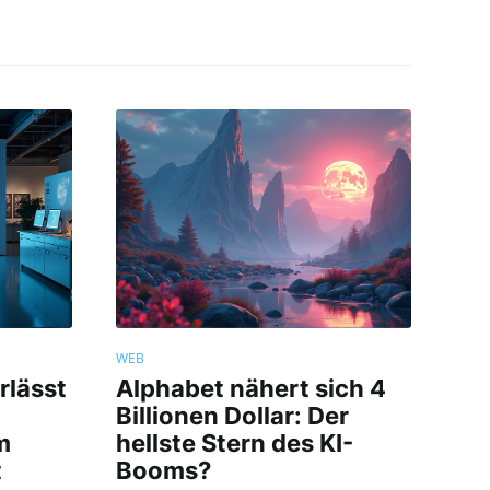
WEB
rlässt
Alphabet nähert sich 4
Billionen Dollar: Der
m
hellste Stern des KI-
t
Booms?