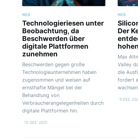
WEB
WEB
Technologieriesen unter
Silico
Beobachtung, da
Der K
Beschwerden über
entde
digitale Plattformen
hohen
zunehmen
Max Altm
Beschwerden gegen große
Valley d
Technologieunternehmen haben
die Ausf
zugenommen und weisen auf
fordert 
ernsthafte Mängel bei der
wachsend
Behandlung von
9 DEZ. 20
Verbraucherangelegenheiten durch
digitale Plattformen hin.
10 DEZ. 2025