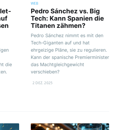
WEB
let-
Pedro Sánchez vs. Big
auf
Tech: Kann Spanien die
sen
Titanen zähmen?
Pedro Sánchez nimmt es mit den
Tech-Giganten auf und hat
igen
ehrgeizige Pläne, sie zu regulieren.
Kann der spanische Premierminister
ht die
das Machtgleichgewicht
ten.
verschieben?
2 DEZ. 2025