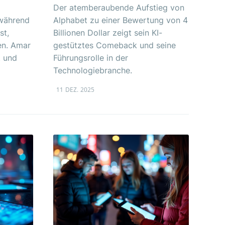
Der atemberaubende Aufstieg von
 während
Alphabet zu einer Bewertung von 4
st,
Billionen Dollar zeigt sein KI-
en. Amar
gestütztes Comeback und seine
 und
Führungsrolle in der
Technologiebranche.
11 DEZ. 2025