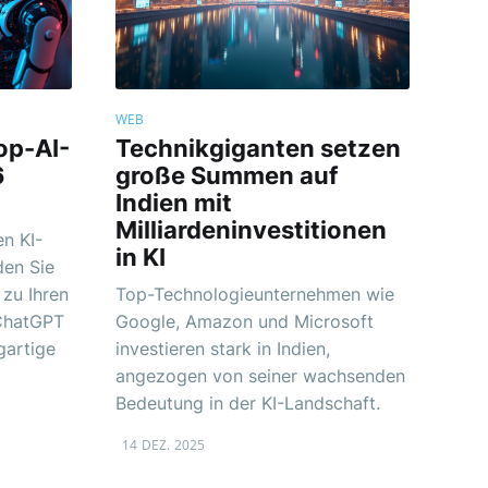
WEB
op-AI-
Technikgiganten setzen
6
große Summen auf
Indien mit
Milliardeninvestitionen
n KI-
in KI
den Sie
 zu Ihren
Top-Technologieunternehmen wie
 ChatGPT
Google, Amazon und Microsoft
gartige
investieren stark in Indien,
angezogen von seiner wachsenden
Bedeutung in der KI-Landschaft.
14 DEZ. 2025