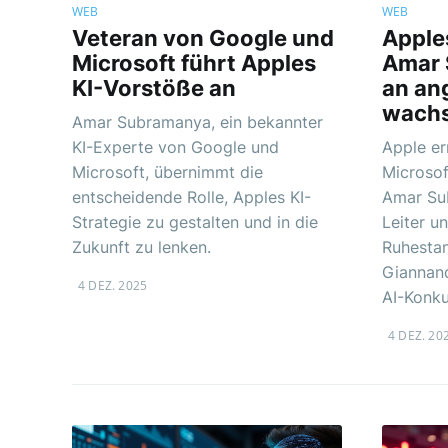
WEB
WEB
Veteran von Google und
Apple
Microsoft führt Apples
Amar 
KI-Vorstöße an
an an
wachs
Amar Subramanya, ein bekannter
KI-Experte von Google und
Apple er
Microsoft, übernimmt die
Microso
entscheidende Rolle, Apples KI-
Amar Su
Strategie zu gestalten und in die
Leiter u
Zukunft zu lenken.
Ruhesta
Giannand
4 DEZ. 2025
AI-Konku
4 DEZ. 20