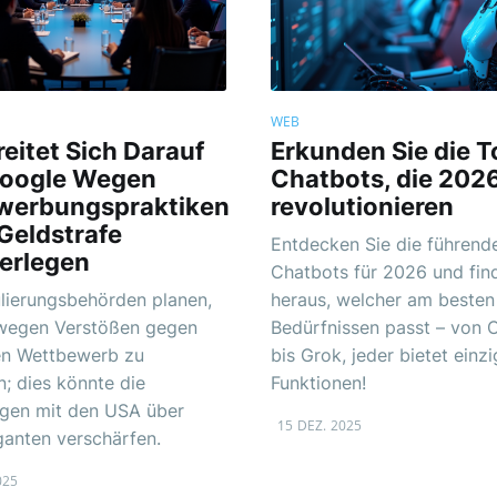
WEB
eitet Sich Darauf
Erkunden Sie die T
Google Wegen
Chatbots, die 202
werbungspraktiken
revolutionieren
Geldstrafe
Entdecken Sie die führende
erlegen
Chatbots für 2026 und fin
lierungsbehörden planen,
heraus, welcher am besten
wegen Verstößen gegen
Bedürfnissen passt – von
en Wettbewerb zu
bis Grok, jeder bietet einzi
n; dies könnte die
Funktionen!
gen mit den USA über
15 DEZ. 2025
anten verschärfen.
025