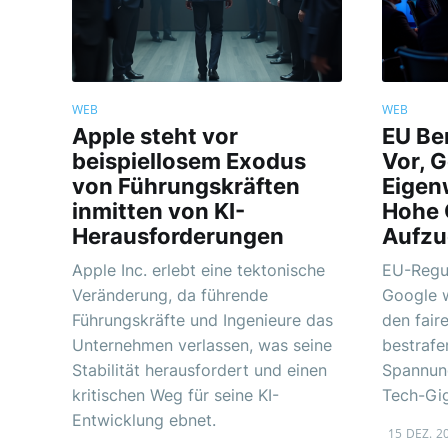
WEB
WEB
Apple steht vor
EU Ber
beispiellosem Exodus
Vor, 
von Führungskräften
Eigen
inmitten von KI-
Hohe 
Herausforderungen
Aufzu
Apple Inc. erlebt eine tektonische
EU-Regu
Veränderung, da führende
Google 
Führungskräfte und Ingenieure das
den fair
Unternehmen verlassen, was seine
bestrafe
Stabilität herausfordert und einen
Spannun
kritischen Weg für seine KI-
Tech-Gig
Entwicklung ebnet.
15 DEZ. 2