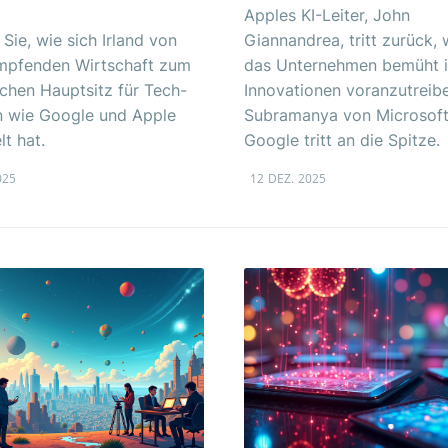
Apples KI-Leiter, John
 Sie, wie sich Irland von
Giannandrea, tritt zurück,
ämpfenden Wirtschaft zum
das Unternehmen bemüht i
chen Hauptsitz für Tech-
Innovationen voranzutreib
n wie Google und Apple
Subramanya von Microsoft
lt hat.
Google tritt an die Spitze.
025
12 DEZ. 2025