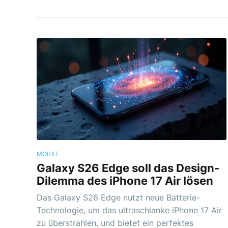
MOBILE
Galaxy S26 Edge soll das Design-
Dilemma des iPhone 17 Air lösen
Das Galaxy S26 Edge nutzt neue Batterie-
Technologie, um das ultraschlanke iPhone 17 Air
zu überstrahlen, und bietet ein perfektes