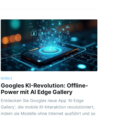
MOBILE
Googles KI-Revolution: Offline-
Power mit AI Edge Gallery
Entdecken Sie Googles neue App 'AI Edge
Gallery', die mobile KI-Interaktion revolutioniert,
indem sie Modelle ohne Internet ausführt und so