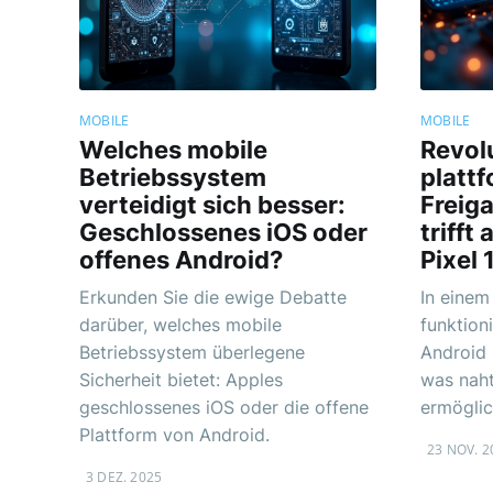
MOBILE
MOBILE
Welches mobile
Revol
Betriebssystem
platt
verteidigt sich besser:
Freig
Geschlossenes iOS oder
trifft
offenes Android?
Pixel 
Erkunden Sie die ewige Debatte
In einem
darüber, welches mobile
funktion
Betriebssystem überlegene
Android 
Sicherheit bietet: Apples
was nah
geschlossenes iOS oder die offene
ermöglic
Plattform von Android.
23 NOV. 2
3 DEZ. 2025