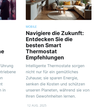
MOBILE
Navigiere die Zukunft:
Entdecken Sie die
besten Smart
ne
Thermostat
Empfehlungen
nführung
Intelligente Thermostate sorgen
etriebene
nicht nur für ein gemütliches
en
Zuhause; sie sparen Energie,
ht
senken die Kosten und schützen
h in
unseren Planeten, während sie von
Ihren Gewohnheiten lernen.
12 AUG. 2025