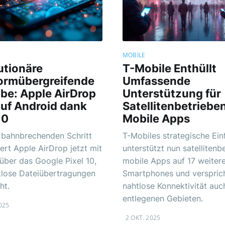
MOBILE
utionäre
T-Mobile Enthüllt
formübergreifende
Umfassende
abe: Apple AirDrop
Unterstützung für
 auf Android dank
Satellitenbetriebe
10
Mobile Apps
 bahnbrechenden Schritt
T-Mobiles strategische Ei
iert Apple AirDrop jetzt mit
unterstützt nun satellitenb
über das Google Pixel 10,
mobile Apps auf 17 weiter
tlose Dateiübertragungen
Smartphones und verspric
ht.
nahtlose Konnektivität auc
entlegenen Gebieten.
025
2 OKT. 2025