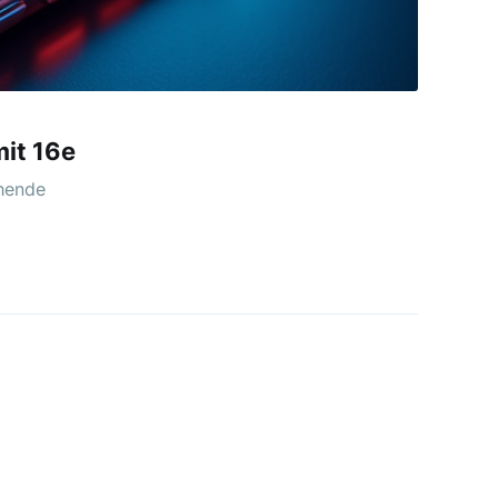
mit 16e
chende