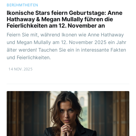
BERÜHMTHEITEN
Ikonische Stars feiern Geburtstage: Anne
Hathaway & Megan Mullally führen die
Feierlichkeiten am 12. November an
Feiern Sie mit, während Ikonen wie Anne Hathaway
und Megan Mullally am 12. November 2025 ein Jahr
älter werden! Tauchen Sie ein in interessante Fakten
und Feierlichkeiten.
14 NOV. 2025