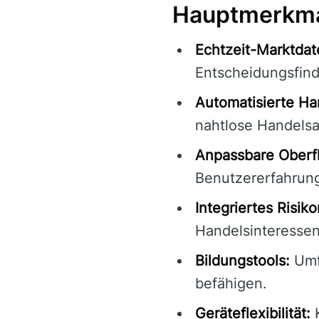
Hauptmerkma
Echtzeit-Marktdat
Entscheidungsfin
Automatisierte Ha
nahtlose Handels
Anpassbare Oberf
Benutzererfahrun
Integriertes Risi
Handelsinteressen
Bildungstools:
Umf
befähigen.
Geräteflexibilität:
K