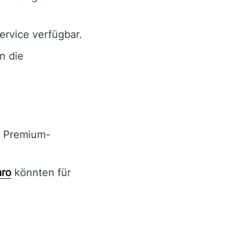
rvice verfügbar.
n die
r Premium-
aro
könnten für