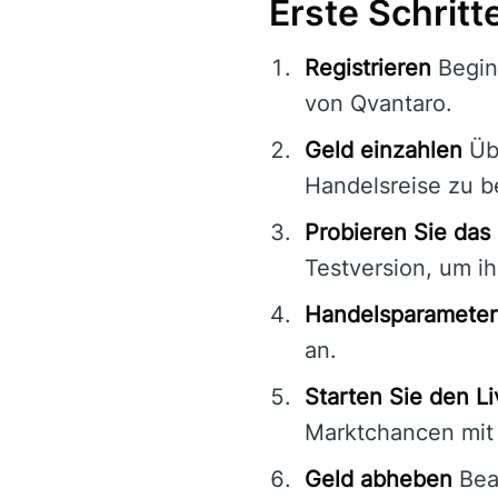
Erste Schritt
Registrieren
Beginn
von Qvantaro.
Geld einzahlen
Übe
Handelsreise zu b
Probieren Sie da
Testversion, um i
Handelsparameter
an.
Starten Sie den L
Marktchancen mit 
Geld abheben
Bean