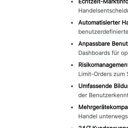
Echtzeit-Marktinf
Handelsentscheid
Automatisierter H
benutzerdefiniert
Anpassbare Benut
Dashboards für op
Risikomanagement
Limit-Orders zum 
Umfassende Bildu
der Benutzerkennt
Mehrgerätekompati
Handel unterwegs