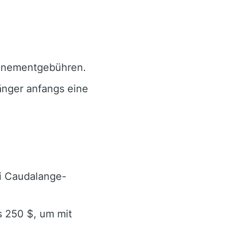
nnementgebühren.
nger anfangs eine
oi Caudalange-
s 250 $, um mit