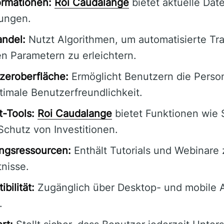
ormationen:
Roi Caudalange
bietet aktuelle Date
ungen.
andel:
Nutzt Algorithmen, um automatisierte Tr
en Parametern zu erleichtern.
zeroberfläche:
Ermöglicht Benutzern die Person
timale Benutzerfreundlichkeit.
-Tools:
Roi Caudalange
bietet Funktionen wie 
Schutz von Investitionen.
ngsressourcen:
Enthält Tutorials und Webinare 
nisse.
bilität:
Zugänglich über Desktop- und mobile 
.