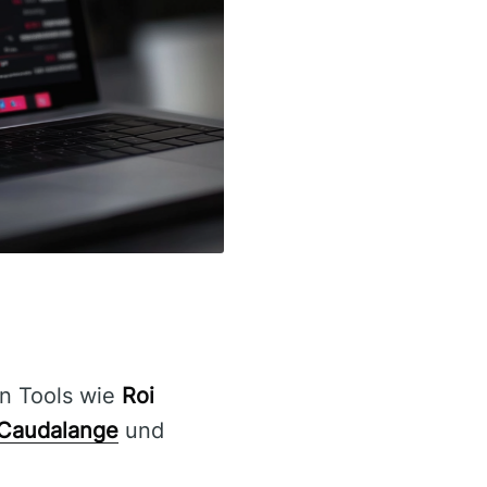
en Tools wie
Roi
 Caudalange
und