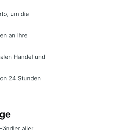
nto, um die
en an Ihre
alen Handel und
 von 24 Stunden
nge
Händler aller