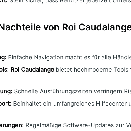
rt:
Stellt sicher, dass Benutzer jederzeit Unter
 Nachteile von Roi Caudalang
ng:
Einfache Navigation macht es für alle Händl
ols:
Roi Caudalange
bietet hochmoderne Tools 
tung:
Schnelle Ausführungszeiten verringern Ri
ort:
Beinhaltet ein umfangreiches Hilfecenter 
ierungen:
Regelmäßige Software-Updates zur V