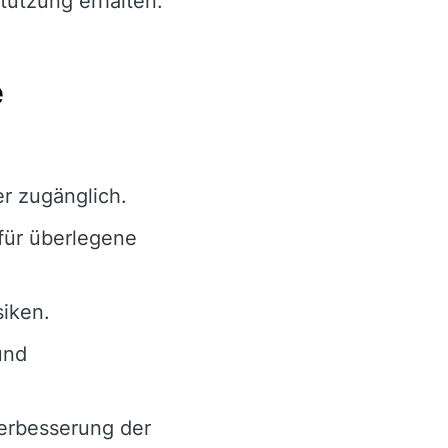
stützung erhalten.
e
er zugänglich.
für überlegene
siken.
und
erbesserung der