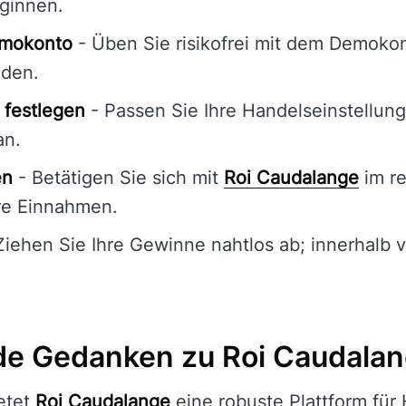
ginnen.
emokonto
- Üben Sie risikofrei mit dem Demoko
nden.
 festlegen
- Passen Sie Ihre Handelseinstellung
an.
en
- Betätigen Sie sich mit
Roi Caudalange
im re
re Einnahmen.
Ziehen Sie Ihre Gewinne nahtlos ab; innerhalb
de Gedanken zu Roi Caudala
etet
Roi Caudalange
eine robuste Plattform für 