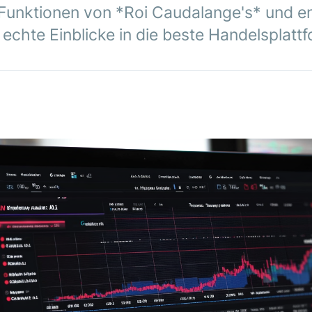
 Funktionen von *Roi Caudalange's* und e
e echte Einblicke in die beste Handelsplat