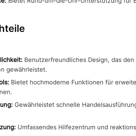
ce:
Bietet Rund-um-die-Uhr-Unterstützung für 
hteile
ichkeit:
Benutzerfreundliches Design, das den
en gewährleistet.
ols:
Bietet hochmoderne Funktionen für erweite
nen.
tung:
Gewährleistet schnelle Handelsausführun
tzung:
Umfassendes Hilfezentrum und reaktions