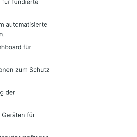
für fundierte
m automatisierte
n.
shboard für
ionen zum Schutz
ng der
 Geräten für