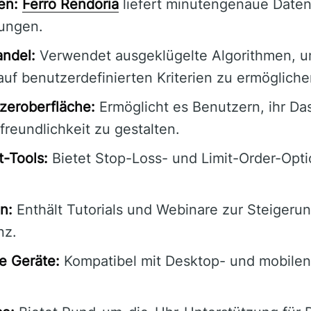
en:
Ferro Rendoria
liefert minutengenaue Daten 
ungen.
andel:
Verwendet ausgeklügelte Algorithmen, u
uf benutzerdefinierten Kriterien zu ermögliche
zeroberfläche:
Ermöglicht es Benutzern, ihr Da
reundlichkeit zu gestalten.
-Tools:
Bietet Stop-Loss- und Limit-Order-Opt
n:
Enthält Tutorials und Webinare zur Steigeru
nz.
e Geräte:
Kompatibel mit Desktop- und mobilen