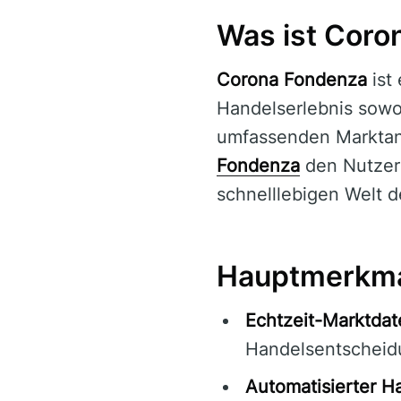
Was ist Coro
Corona Fondenza
ist 
Handelserlebnis sowoh
umfassenden Marktana
Fondenza
den Nutzern
schnelllebigen Welt d
Hauptmerkma
Echtzeit-Marktdat
Handelsentscheid
Automatisierter H