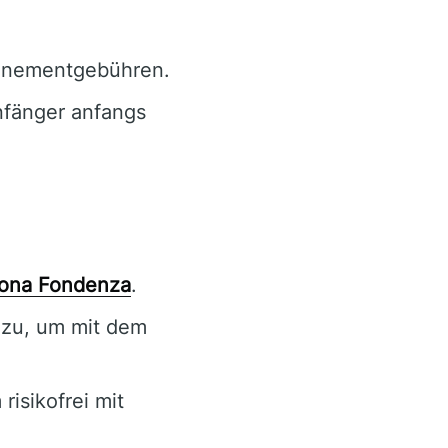
nnementgebühren.
fänger anfangs
ona Fondenza
.
nzu, um mit dem
isikofrei mit