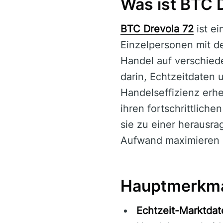
Was ist BTC 
BTC Drevola 72
ist ei
Einzelpersonen mit de
Handel auf verschiede
darin, Echtzeitdaten 
Handelseffizienz erh
ihren fortschrittliche
sie zu einer herausra
Aufwand maximieren
Hauptmerkma
Echtzeit-Marktdat