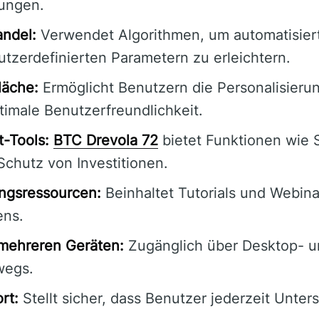
ungen.
andel:
Verwendet Algorithmen, um automatisier
utzerdefinierten Parametern zu erleichtern.
läche:
Ermöglicht Benutzern die Personalisierun
timale Benutzerfreundlichkeit.
-Tools:
BTC Drevola 72
bietet Funktionen wie 
Schutz von Investitionen.
ngsressourcen:
Beinhaltet Tutorials und Webina
ens.
 mehreren Geräten:
Zugänglich über Desktop- u
wegs.
rt:
Stellt sicher, dass Benutzer jederzeit Unter