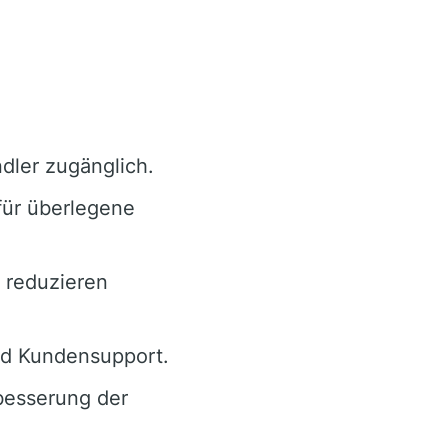
dler zugänglich.
für überlegene
 reduzieren
nd Kundensupport.
besserung der