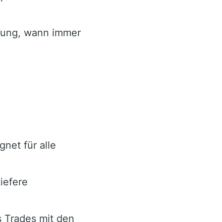
zung, wann immer
net für alle
iefere
s Trades mit den