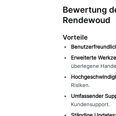
Bewertung de
Rendewoud
Vorteile
Benutzerfreundlic
Erweiterte Werkz
überlegene Handel
Hochgeschwindigk
Risiken.
Umfassender Supp
Kundensupport.
Ständige Updates