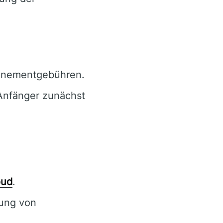
nnementgebühren.
Anfänger zunächst
oud
.
lung von