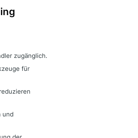
ing
dler zugänglich.
kzeuge für
reduzieren
m und
ung der