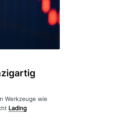
zigartig
len Werkzeuge wie
cht
Lading