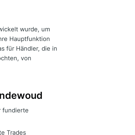
twickelt wurde, um
Ihre Hauptfunktion
s für Händler, die in
öchten, von
endewoud
r fundierte
te Trades