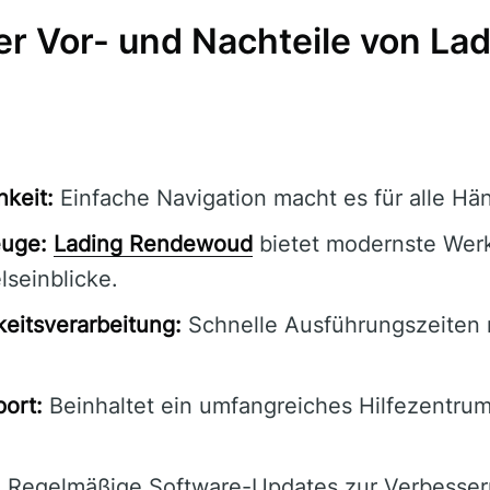
r Vor- und Nachteile von Lad
hkeit:
Einfache Navigation macht es für alle Hän
euge:
Lading Rendewoud
bietet modernste Wer
seinblicke.
eitsverarbeitung:
Schnelle Ausführungszeiten 
ort:
Beinhaltet ein umfangreiches Hilfezentru
:
Regelmäßige Software-Updates zur Verbesser