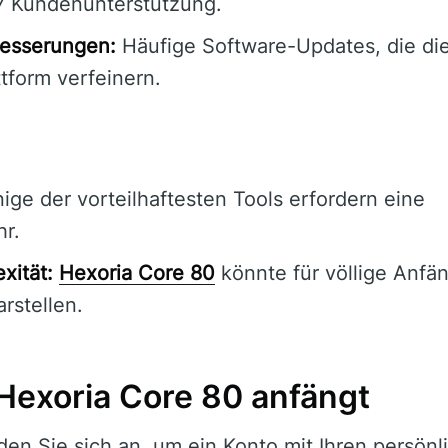
7 Kundenunterstützung.
esserungen:
Häufige Software-Updates, die die
ttform verfeinern.
ige der vorteilhaftesten Tools erfordern eine
r.
xität:
Hexoria Core 80
könnte für völlige Anfän
arstellen.
Hexoria Core 80 anfängt
en Sie sich an, um ein Konto mit Ihren persön