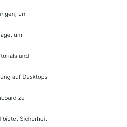
ungen, um
räge, um
torials und
tung auf Desktops
hboard zu
 bietet Sicherheit