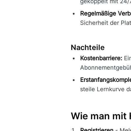
gekoppelt mit 24/
Regelmäßige Verb
Sicherheit der Pla
Nachteile
Kostenbarriere:
Ein
Abonnementgebüh
Erstanfangskomple
steile Lernkurve d
Wie man mit 
Registrieren
- Meld