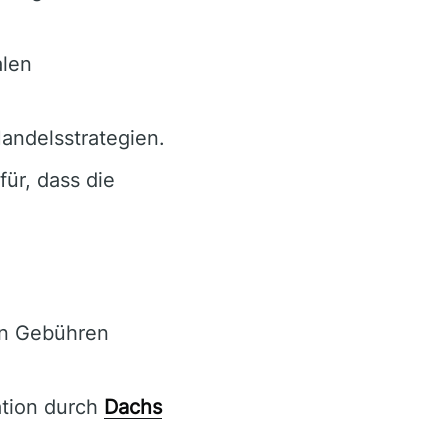
alen
andelsstrategien.
ür, dass die
en Gebühren
ation durch
Dachs