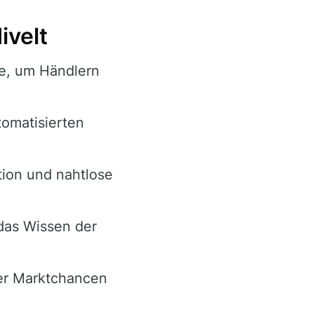
velt
ke, um Händlern
omatisierten
tion und nahtlose
 das Wissen der
er Marktchancen