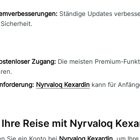
emverbesserungen:
Ständige Updates verbesse
 Sicherheit.
ostenloser Zugang:
Die meisten Premium-Funkt
ren.
nforderung:
Nyrvaloq Kexardin
kann für Anfänge
Ihre Reise mit Nyrvaloq Kexa
en Sie ein Konto bei
Nyrvaloq Kexardin
, um Ihre