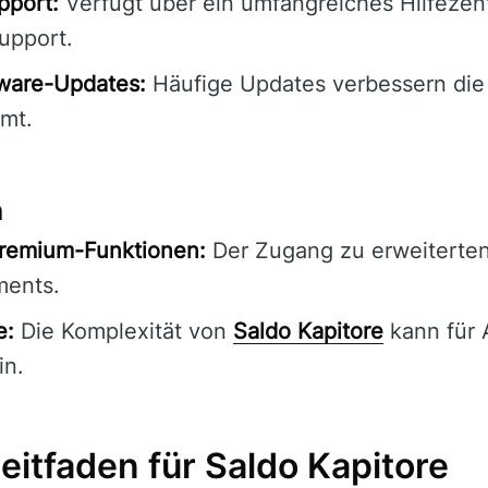
pport:
Verfügt über ein umfangreiches Hilfeze
upport.
ware-Updates:
Häufige Updates verbessern die 
amt.
n
Premium-Funktionen:
Der Zugang zu erweiterte
ments.
e:
Die Komplexität von
Saldo Kapitore
kann für 
in.
eitfaden für Saldo Kapitore