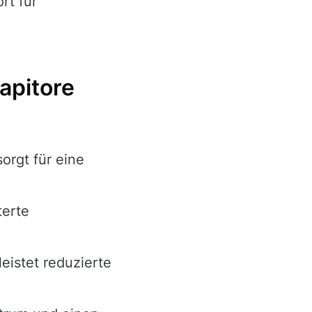
rt für
apitore
orgt für eine
terte
istet reduzierte