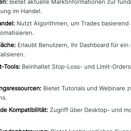
en:
Bietet aktuelle Marktinformationen zur fund
dung im Handel.
andel:
Nutzt Algorithmen, um Trades basierend a
omatisieren.
läche:
Erlaubt Benutzern, ihr Dashboard für ein 
alisieren.
-Tools:
Beinhaltet Stop-Loss- und Limit-Order
ngsressourcen:
Bietet Tutorials und Webinare 
ns.
e Kompatibilität:
Zugriff über Desktop- und mo