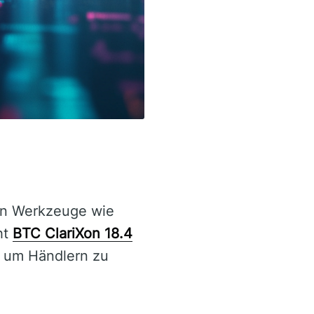
len Werkzeuge wie
ht
BTC ClariXon 18.4
e, um Händlern zu