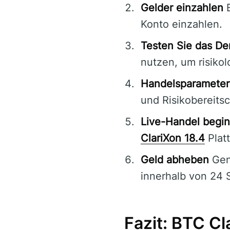
Gelder einzahlen
B
Konto einzahlen.
Testen Sie das D
nutzen, um risikol
Handelsparameter
und Risikobereitsc
Live-Handel begi
ClariXon 18.4
Plat
Geld abheben
Gen
innerhalb von 24 
Fazit: BTC Cl