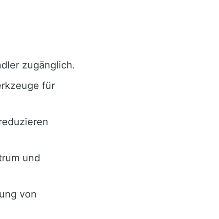
dler zugänglich.
rkzeuge für
reduzieren
ntrum und
rung von