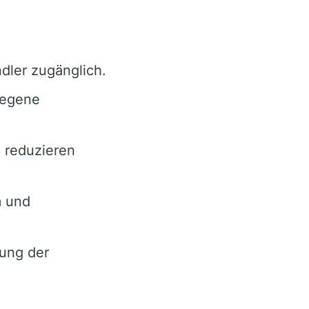
dler zugänglich.
legene
 reduzieren
m und
ung der