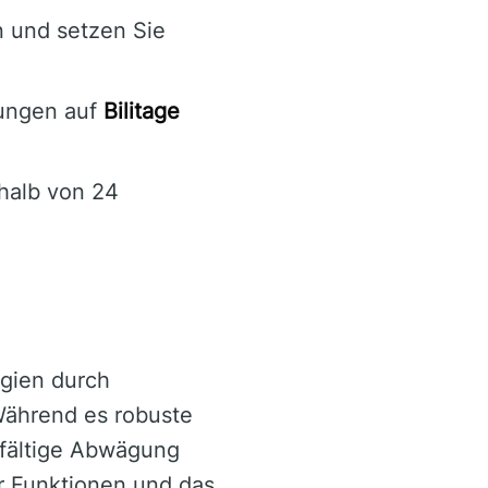
n und setzen Sie
zungen auf
Bilitage
rhalb von 24
tegien durch
Während es robuste
fältige Abwägung
r Funktionen und das